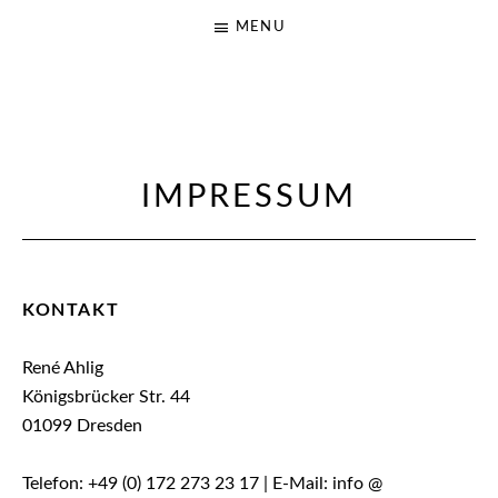
MENU
N
INDIE
O
FOLK
FROM
K
IMPRESSUM
DRESDEN
I
N
G
KONTAKT
.
N
René Ahlig
O
Königsbrücker Str. 44
C
01099 Dresden
R
O
Telefon: +49 (0) 172 273 23 17 | E-Mail: info @